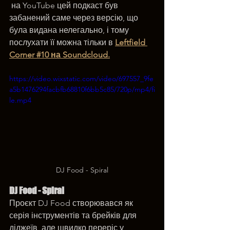
 на YouTube цей подкаст був 
забанений саме через версію, що 
була видана нелегально, і тому 
послухати її можна тільки в 
Leftfield 
Corner #10 на Soundcloud.
https://video.wixstatic.com/video/697557_9fe
a5b1476294facbfb68810f6bb5c85/720p/mp4/fi
le.mp4
DJ Food - Spiral
DJ Food - Spiral
Проєкт DJ Food створювався як 
серія інструментів та брейків для 
діджеїв, але швидко переріс у 