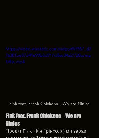
https://video.wixstatic.com/video/697557_d2
76381be87d41e99b8d917cf8ac34a2/720p/mp
4/file.mp4
Fink feat. Frank Chickens – We are Ninjas
Fink feat. Frank Chickens – We are 
Ninjas
Проєкт Fink (Фін Грінхолл) ми зараз 