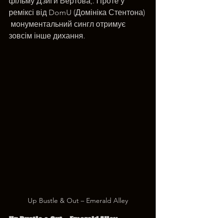
фільму Дзиґи Вертова,. Проте у 
реміксі від DomU (Домініка Стентона) 
 монументальний сингл отримує 
зовсім інше дихання. 
Up Bustle & Out – Emerald Alley