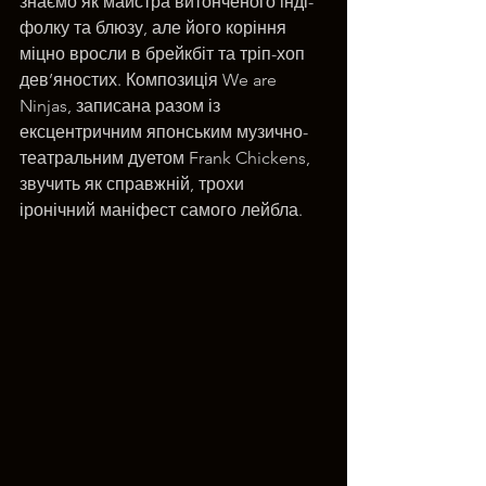
знаємо як майстра витонченого інді-
фолку та блюзу, але його коріння 
міцно вросли в брейкбіт та тріп-хоп 
дев’яностих. Композиція We are 
Ninjas, записана разом із 
ексцентричним японським музично-
театральним дуетом Frank Chickens, 
звучить як справжній, трохи 
іронічний маніфест самого лейбла.