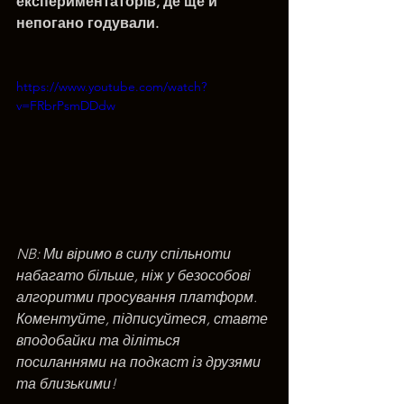
експериментаторів, де ще й 
непогано годували.
https://www.youtube.com/watch?
v=FRbrPsmDDdw
NB: Ми віримо в силу спільноти 
набагато більше, ніж у безособові 
алгоритми просування платформ. 
Коментуйте, підписуйтеся, ставте 
вподобайки та діліться 
посиланнями на подкаст із друзями 
та близькими!