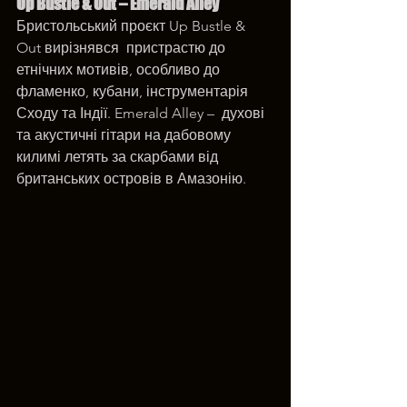
Up Bustle & Out – Emerald Alley
Бристольський проєкт Up Bustle & 
Out вирізнявся  пристрастю до 
етнічних мотивів, особливо до 
фламенко, кубани, інструментарія 
Сходу та Індії. Emerald Alley –  духові  
та акустичні гітари на дабовому 
килимі летять за скарбами від 
британських островів в Амазонію.