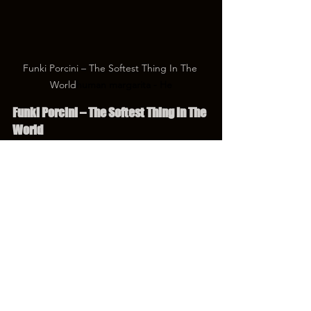
Funki Porcini – The Softest Thing In The 
World
human margarita - He
Funki Porcini – The Softest Thing In The 
World
Джеймс Бредделл, він же Funki 
Porcini, — головний архітектор 
нуарного кварталу на проспекті Ninja 
Tune.  The Softest Thing In The World –
 огорюючий даунтемпо з лінивими 
джазовими духовими, розкіш, 
доступна кожному.
https://video.wixstatic.com/video/697557_183
3cb8a0a2a4a82902cabe38e3e848f/720p/mp4/f
ile.mp4