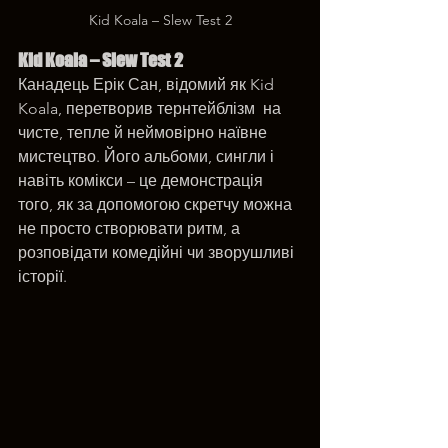
Kid Koala – Slew Test 2
Kid Koala – Slew Test 2
Канадець Ерік Сан, відомий як Kid 
Koala, перетворив тернтейблізм  на 
чисте, тепле й неймовірно наївне 
мистецтво. Його альбоми, сингли і 
навіть комікси – це демонстрація 
того, як за допомогою скретчу можна 
не просто створювати ритм, а 
розповідати комедійні чи зворушливі 
історії. 