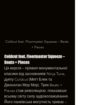
Coldcut feat. Floormaster Squeeze – Beats 
+ Pieces
Coldcut feat. Floormaster Squeeze – 
Beats + Pieces
Ця версія – пріквел монументальної 
класики від засновників Ninja Tune, 
дуету Coldcut (Метт Блек та 
Джонатан Мор Мор). Трек Beats + 
Pieces став революцією, показавши 
всьому світу силу аудіоколажування. 
Його панківська могутність триває –