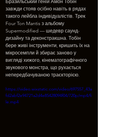
Бразильський геній Амон Тобін 
завжди стояв осібно навіть в рядах 
такого лейбла індивідуалістів. Трек 
Four Ton Mantis з альбому 
Supermodified — шедевр саунд-
дизайну та деконстракшна. Тобін 
бере живі інструменти, кришить їх на 
мікросемпли й збирає заново у 
вигляді хижого, кінематографічного 
звукового монстра, що рухається 
непередбачуваною траєкторією.
https://video.wixstatic.com/video/697557_43a
fd2abf2e94721a2d4e85428094f04/720p/mp4/fi
le.mp4