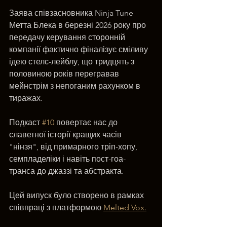
Заява співзасновника Ninja Tune 
Метта Блека в березні 2026 року про 
передачу керування сторонній 
компанії фактично фіналізує сміливу 
ідею стелс-лейблу, що тридцять з 
половиною років перегравав 
мейнстрім з непоганим рахунком в 
тиражах.
Подкаст 
#10
 повертає нас до 
славетної історії кращих часів 
"нінзя", від примарного тріп-хопу, 
семпладеліки і навіть пост-гоа-
транса до джаззі та абстракта.
Цей випуск було створено в рамках 
співпраці з платформою 
Melted Vox.