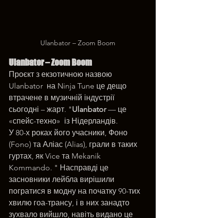
Ulanbator – Zoom Boom
Ulanbator – Zoom Boom
Проєкт з екзотичною назвою 
Ulanbator  на Ninja Tune це дещо 
втрачене в музичній індустрії 
сьогодні – жарт. "
Ulanbator
 — це 
«спейс-техно»  із Нідерландів.
У 80-х роках його учасники, Фоно 
(Fono) та Аліас (Alias), грали в таких 
гуртах, як Vice та Mekanik 
Kommando. " Насправді це 
засновники лейбла вирішили 
погратися в модну на початку 90-тих 
хвилю гоа-трансу, і в них занадто 
зухвало вийшло, навіть видано це 