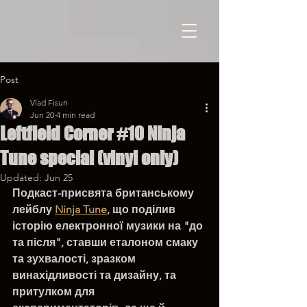
Post
Vlad Fisun
Jun 20
4 min read
Leftfield Corner #10 Ninja
Tune special (vinyl only)
Updated:
Jun 25
Подкаст-присвята британському 
лейблу 
Ninja Tune
, що 
поділив 
історію електронної музики на "до 
та після", ставши еталоном смаку 
та зухвалості, зразком 
винахідливості та дизайну, та 
притулком для 