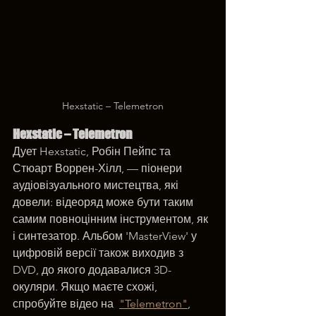
Hexstatic – Telemetron
Hexstatic – Telemetron
Дует Hexstatic, Робін Пейпс та 
Стюарт Воррен-Хілл, — піонери 
аудіовізуального мистецтва, які 
довели: відеоряд може бути таким 
самим повноцінним інструментом, як 
і синтезатор. Альбом 'MasterView' у 
цифровій версії також виходив з 
DVD, до якого додавалися 3D-
окуляри. Якщо маєте схожі, 
спробуйте відео на  
"Telemetron"
, 