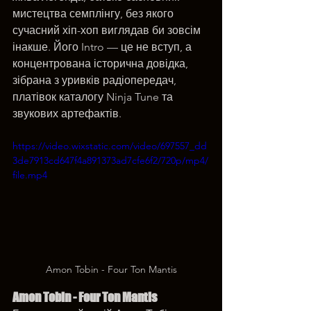
мистецтва семплінгу, без якого 
сучасний хіп-хоп виглядав би зовсім 
інакше. Його Intro — це не вступ, а 
концентрована історична довідка, 
зібрана з уривків радіопередач, 
платівок каталогу Ninja Tune та 
звукових артефактів.
https://video.wixstatic.com/video/697557_dd
3de7913cd647f4a891373ad7cfe6f2/720p/mp4/
file.mp4
Amon Tobin - Four Ton Mantis
Amon Tobin - Four Ton Mantis