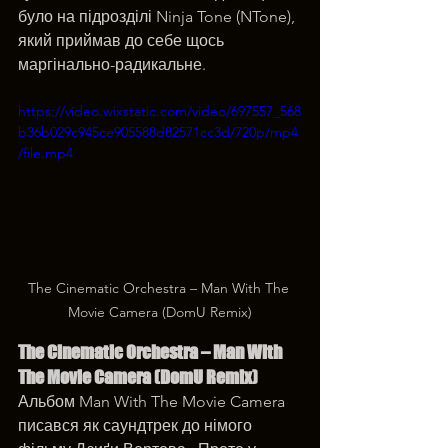
було на підрозділі Ninja Tone (NTone), 
який приймав до себе щось 
маргінально-радикальне. 
https://video.wixstatic.com/video/697557_568
b36b029c945ce905588d82571cc3d/720p/mp4
/file.mp4
The Cinematic Orchestra – Man With The 
Movie Camera (DomU Remix)
The Cinematic Orchestra – Man With 
The Movie Camera (DomU Remix)
Альбом Man With The Movie Camera 
писався як саундтрек до німого 