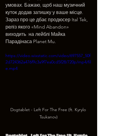
умовах. Бажаю, щоб наш музичний 
куток додав затишку у ваше місце. 
Зараз про це дбає продюсер Ital Tek, 
реліз якого «Mind Abandon» 
виходить  на лейблі Майка 
Парадінаса Planet Mu.
https://video.wixstatic.com/video/697557_50f
2d724362a476f9c3a9f7ea0cd5f28/720p/mp4/fil
e.mp4
Dogtablet - Left For The Free (ft. Kyrylo 
Tsukanov)