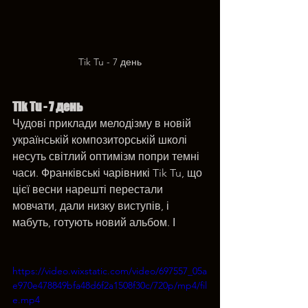
Tik Tu - 7 день
Tik Tu - 7 день
Чудові приклади мелодізму в новій 
українській композиторській школі 
несуть світлий оптимізм попри темні 
часи. Франківські чарівникі Tik Tu, що 
цієї весни нарешті перестали 
мовчати, дали низку виступів, і 
мабуть, готують новий альбом. І
https://video.wixstatic.com/video/697557_05a
e970e478849bfa48d6f2a1508f30c/720p/mp4/fil
e.mp4