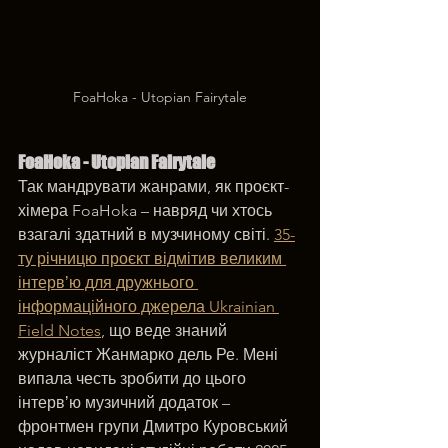
FoaHoka - Utopian Fairytale
FoaHoka - Utopian Fairytale
Так мандрувати жанрами, як проєкт-
хімера FoaHoka – навряд чи хтось 
взагалі здатний в музчиному світі. 
35-
ту річницю проєкт відмітив великим 
інтервʼю для дружнього 
інформаційного джерела Ukrainian 
Field Notes
, що веде знаний 
журналіст Жанмарко дель Ре. Мені 
випала честь зробити до цього 
інтервʼю музичний додаток – 
фронтмен групи Дмитро Куровський 