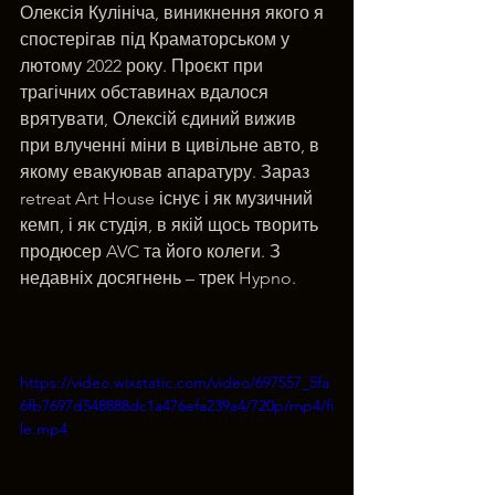
Олексія Кулініча, виникнення якого я 
спостерігав під Краматорськом у 
лютому 2022 року. Проєкт при 
трагічних обставинах вдалося 
врятувати, Олексій єдиний вижив 
при влученні міни в цивільне авто, в 
якому евакуював апаратуру. Зараз 
retreat Art House існує і як музичний 
кемп, і як студія, в якій щось творить 
продюсер AVC та його колеги. З 
недавніх досягнень – трек Hypno.
https://video.wixstatic.com/video/697557_5fa
6fb7697d548888dc1a476efa239a4/720p/mp4/fi
le.mp4