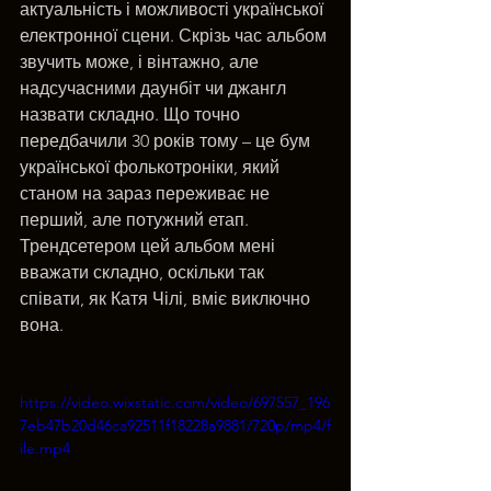
актуальність і можливості української 
електронної сцени. Скрізь час альбом 
звучить може, і вінтажно, але 
надсучасними даунбіт чи джангл 
назвати складно. Що точно 
передбачили 30 років тому – це бум 
української фолькотроніки, який 
станом на зараз переживає не 
перший, але потужний етап. 
Трендсетером цей альбом мені 
вважати складно, оскільки так 
співати, як Катя Чілі, вміє виключно 
вона.
https://video.wixstatic.com/video/697557_196
7eb47b20d46ca92511f18228a9881/720p/mp4/f
ile.mp4