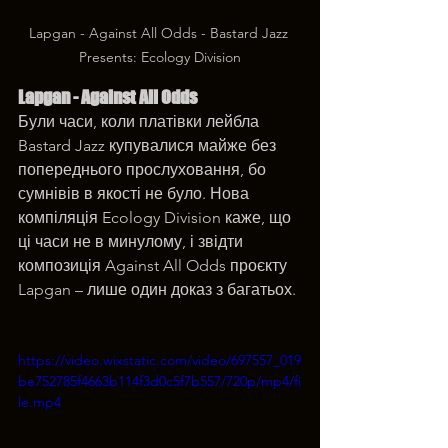
Lapgan - Against All Odds - Bastard Jazz 
Presents: Ecology Division
Lapgan - Against All Odds
Були часи, коли платівки лейбла 
Bastard Jazz купувалися майже без 
попереднього прослуховання, бо 
сумнівів в якості не було. Нова 
компіляція Ecology Division каже, що 
ці часи не в минулому, і звідти 
композиція Against All Odds проєкту 
Lapgan – лише один доказ з багатьох.
https://video.wixstatic.com/video/697557_019
be752785f4663b114f3d0c5f7b557/720p/mp4/fi
le.mp4