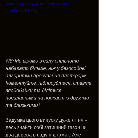
https://www.youtube.com/watch?
v=zU9cwVDRYc0
NB: Ми віримо в силу спільноти 
набагато більше, ніж у безособові 
алгоритми просування платформ. 
Коментуйте, підписуйтеся, ставте 
вподобайки та діліться 
посиланнями на подкаст із друзями 
та близькими!
Задумка цього випуску дуже літня – 
десь знайти собі затишний газон чи 
два дерева в саду під гамак. Але 