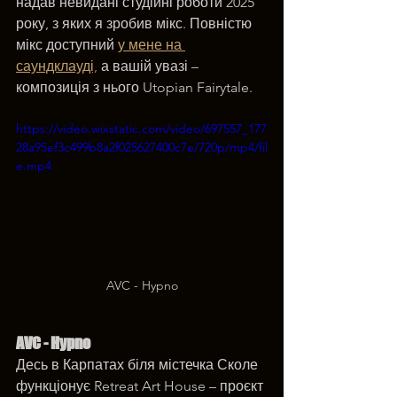
надав невидані студійні роботи 2025 
року, з яких я зробив мікс. Повністю 
мікс доступний 
у мене на 
саундклауді,
 а вашій увазі – 
композиція з нього Utopian Fairytale.
https://video.wixstatic.com/video/697557_177
28a95ef3c499b8a2f025627400c7e/720p/mp4/fil
e.mp4
AVC - Hypno
AVC - Hypno
Десь в Карпатах біля містечка Сколе 
функціонує Retreat Art House – проєкт 