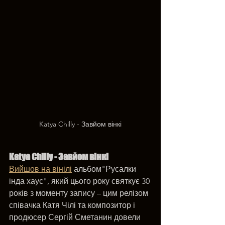
Katya Chilly - Завйом вінкі
Katya Chilly - Завйом вінкі
Вийшов на вінілі
 альбом"Русалки 
інда хаус", який цього року святкує 30 
років з моменту запису – цим релізом 
співачка Катя Чілі та композитор і 
продюсер Сергій Сметанин довели 