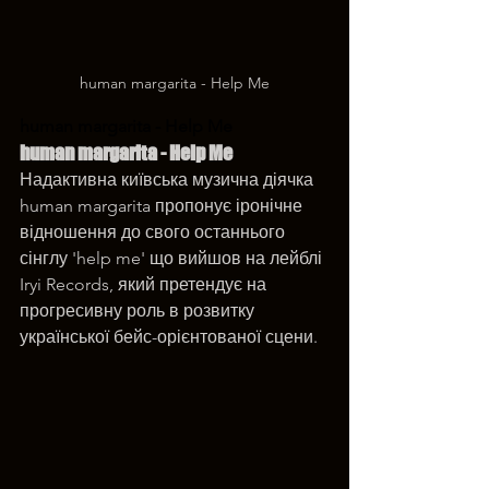
human margarita - Help Me
human margarita - Help Me
human margarita - Help Me
Надактивна київська музична діячка 
human margarita пропонує іронічне 
відношення до свого останнього 
сінглу 'help me' що вийшов на лейблі 
Iryi Records, який претендує на 
прогресивну роль в розвитку 
української бейс-орієнтованої сцени.