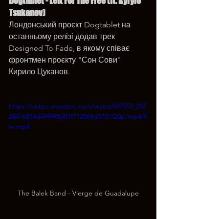
Dogtablet - Left For The Free (ft. Kyrylo 
Tsukanov)
Лондонський проєкт Dogtablet на 
останньому релізі додав трек 
Designed To Fade, в якому співає 
фронтмен проєкту "Сон Сови" 
Кирило Цуканов.
https://video.wixstatic.com/video/697557_05f
24476814d49f998d81f712069d570/720p/mp4/fi
le.mp4
The Balek Band - Vierge de Guadalupe